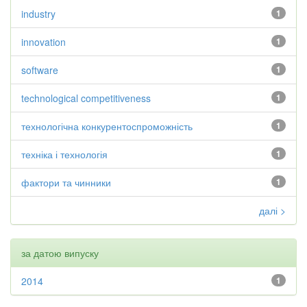
industry
1
innovation
1
software
1
technological competitiveness
1
технологічна конкурентоспроможність
1
техніка і технологія
1
фактори та чинники
1
далі >
за датою випуску
2014
1