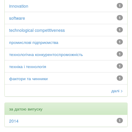
innovation
1
software
1
technological competitiveness
1
промислові підприємства
1
технологічна конкурентоспроможність
1
техніка і технологія
1
фактори та чинники
1
далі >
за датою випуску
2014
1