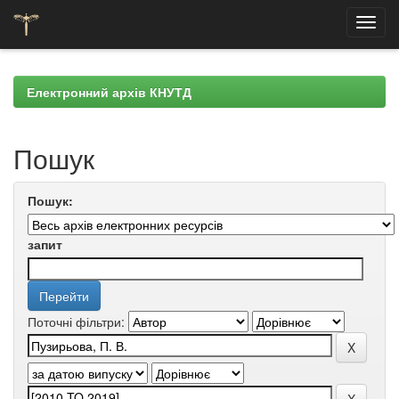
Skip
navigation
Електронний архів КНУТД
Пошук
Пошук:
запит
Поточні фільтри: