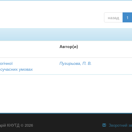
назад
1
Автор(и)
огічної
Пузирьова, П. В.
 сучасних умовах
тарій КНУТД © 2026
Зворотний зв