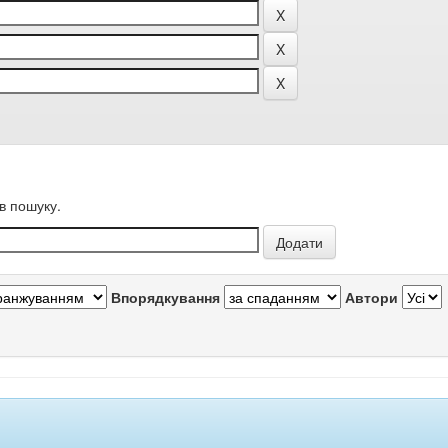
в пошуку.
Впорядкування
Автори