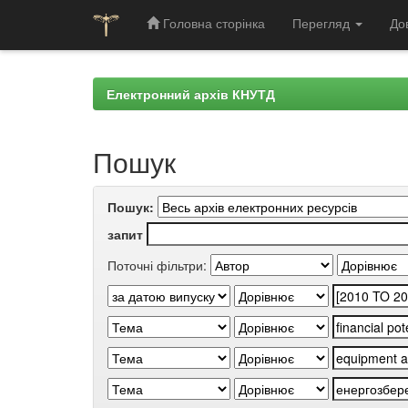
Головна сторінка
Перегляд
До
Skip
navigation
Електронний архів КНУТД
Пошук
Пошук:
запит
Поточні фільтри: