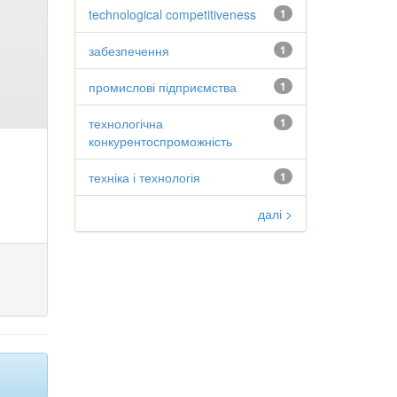
technological competitiveness
1
забезпечення
1
промислові підприємства
1
технологічна
1
конкурентоспроможність
техніка і технологія
1
далі >