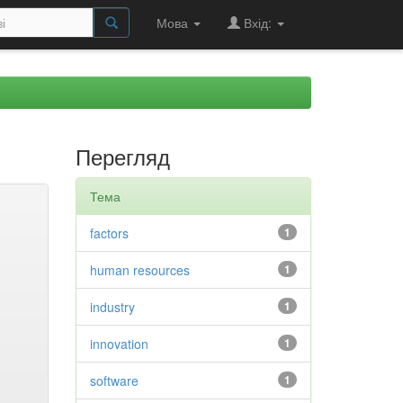
Мова
Вхід:
Перегляд
Тема
factors
1
human resources
1
industry
1
innovation
1
software
1