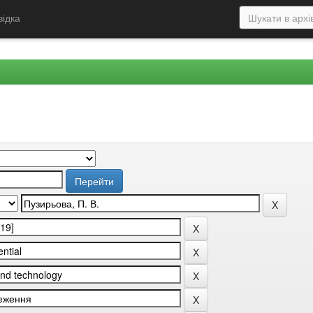
відка