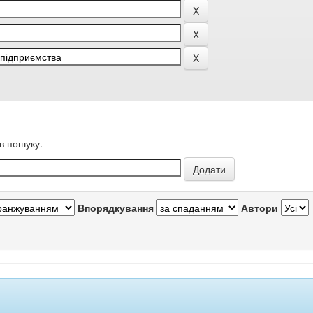
в пошуку.
Впорядкування
Автори