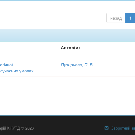
назад
1
Автор(и)
огічної
Пузирьова, П. В.
 сучасних умовах
тарій КНУТД © 2026
Зворотний зв