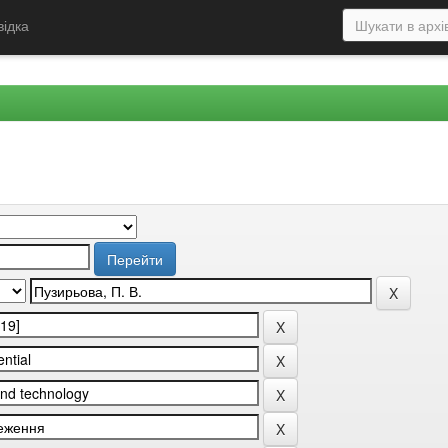
відка