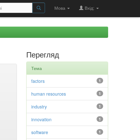
Мова
Вхід:
Перегляд
Тема
factors
1
human resources
1
industry
1
innovation
1
software
1