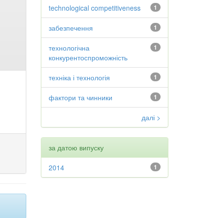
technological competitiveness
1
забезпечення
1
технологічна
1
конкурентоспроможність
техніка і технологія
1
фактори та чинники
1
далі >
за датою випуску
2014
1