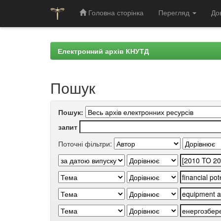
Головна сторінка
Перегляд
До
Skip
navigation
Електронний архів КНУТД
Пошук
Пошук:
запит
Поточні фільтри: