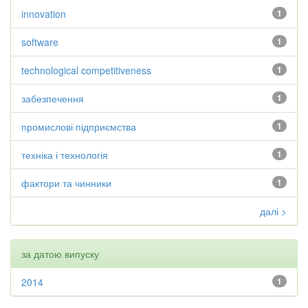
innovation
1
software
1
technological competitiveness
1
забезпечення
1
промислові підприємства
1
техніка і технологія
1
фактори та чинники
1
далі >
за датою випуску
2014
1