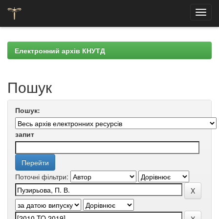
Skip
navigation
Електронний архів КНУТД
Пошук
Пошук:
запит
Поточні фільтри: