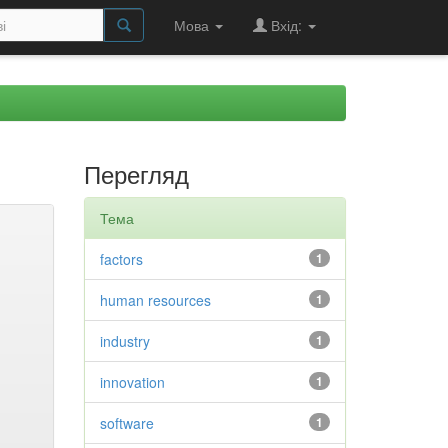
Мова
Вхід:
Перегляд
Тема
factors
1
human resources
1
industry
1
innovation
1
software
1