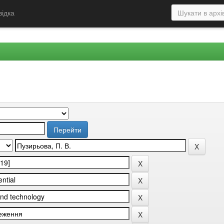
відка