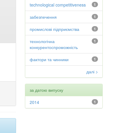
technological competitiveness
1
забезпечення
1
промислові підприємства
1
технологічна
1
конкурентоспроможність
фактори та чинники
1
далі >
за датою випуску
2014
1