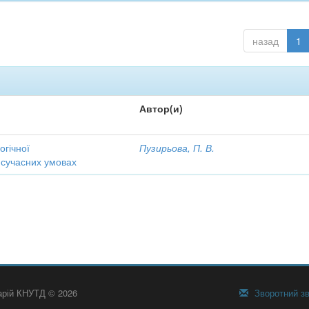
назад
1
Автор(и)
огічної
Пузирьова, П. В.
 сучасних умовах
тарій КНУТД © 2026
Зворотний зв