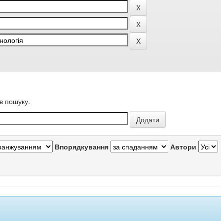
в пошуку.
Впорядкування
Автори