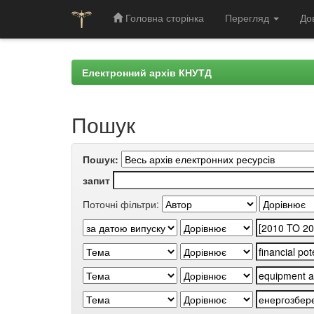
Головна сторінка
Перегляд
До
Skip
navigation
Електронний архів КНУТД
Пошук
Пошук:
запит
Поточні фільтри: