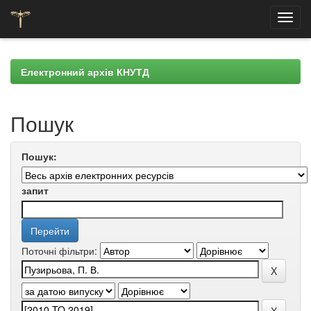
Skip
navigation
Електронний архів КНУТД
Пошук
Пошук:
запит
Поточні фільтри: