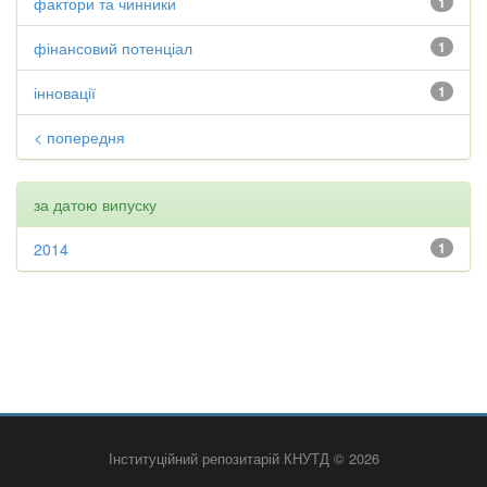
фактори та чинники
1
фінансовий потенціал
1
інновації
1
< попередня
за датою випуску
2014
1
Інституційний репозитарій КНУТД © 2026