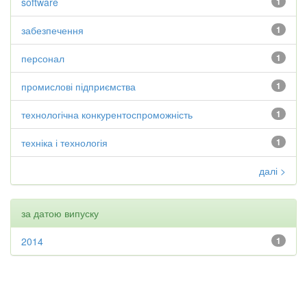
software
1
забезпечення
1
персонал
1
промислові підприємства
1
технологічна конкурентоспроможність
1
техніка і технологія
1
далі >
за датою випуску
2014
1