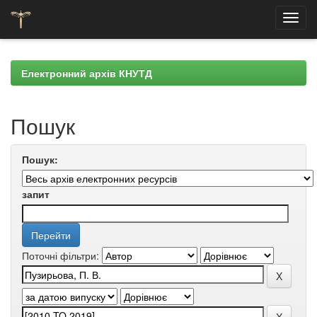
Skip
navigation
Електронний архів КНУТД
Пошук
Пошук:
запит
Поточні фільтри: