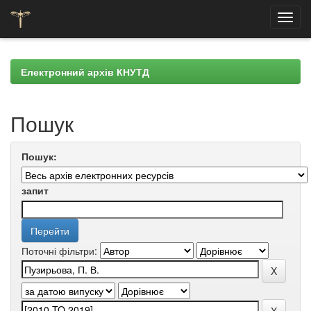
Skip
navigation
Електронний архів КНУТД
Пошук
Пошук:
запит
Поточні фільтри: