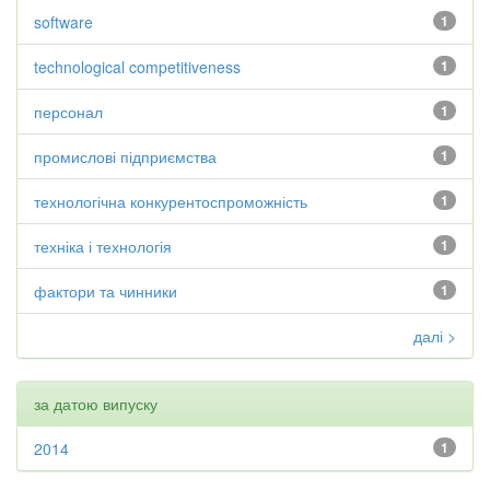
software
1
technological competitiveness
1
персонал
1
промислові підприємства
1
технологічна конкурентоспроможність
1
техніка і технологія
1
фактори та чинники
1
далі >
за датою випуску
2014
1