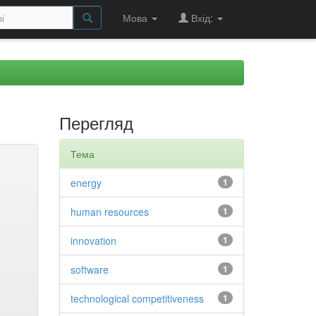
Мова
Вхід:
Перегляд
Тема
energy
1
human resources
1
innovation
1
software
1
technological competitiveness
1