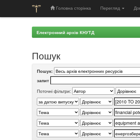
Головна сторінка
Перегляд
До
Skip
navigation
Електронний архів КНУТД
Пошук
Пошук:
запит
Поточні фільтри: