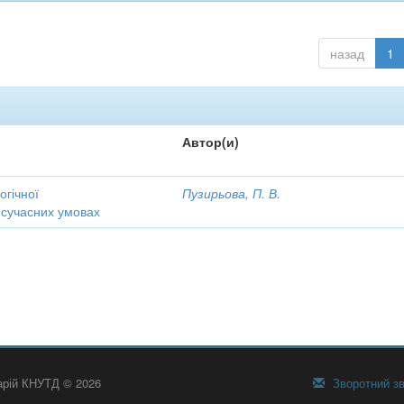
назад
1
Автор(и)
огічної
Пузирьова, П. В.
 сучасних умовах
тарій КНУТД © 2026
Зворотний зв