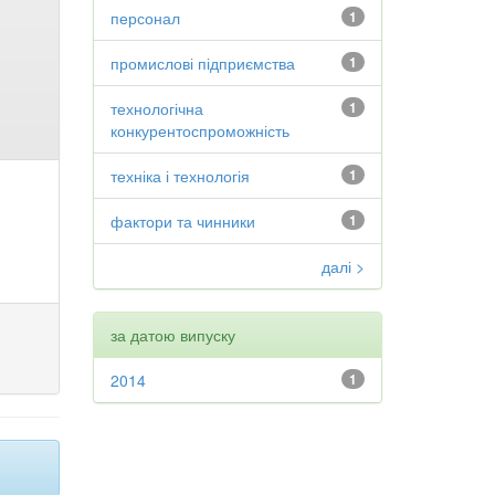
персонал
1
промислові підприємства
1
технологічна
1
конкурентоспроможність
техніка і технологія
1
фактори та чинники
1
далі >
за датою випуску
2014
1