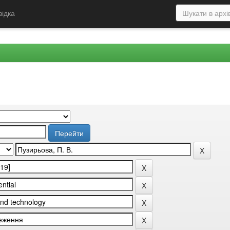
відка