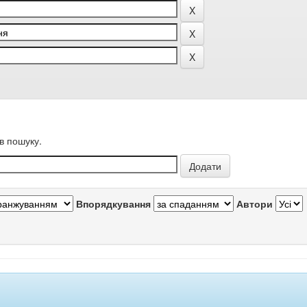
в пошуку.
Впорядкування
Автори