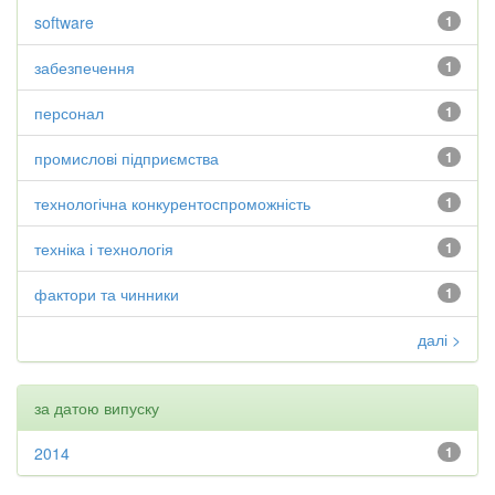
software
1
забезпечення
1
персонал
1
промислові підприємства
1
технологічна конкурентоспроможність
1
техніка і технологія
1
фактори та чинники
1
далі >
за датою випуску
2014
1