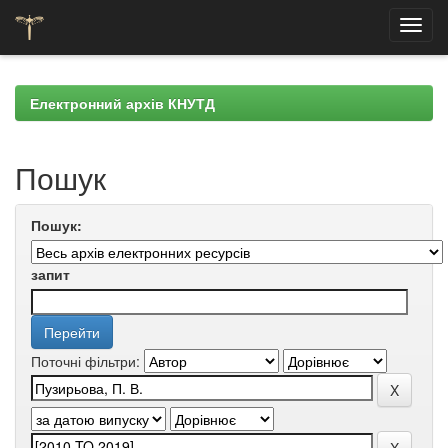
Skip
navigation
Електронний архів КНУТД
Пошук
Пошук:
запит
Поточні фільтри: