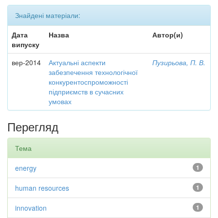
Знайдені матеріали:
Дата
Назва
Автор(и)
випуску
вер-2014
Актуальні аспекти
Пузирьова, П. В.
забезпечення технологічної
конкурентоспроможності
підприємств в сучасних
умовах
Перегляд
Тема
energy
1
human resources
1
innovation
1