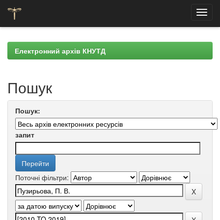
Skip
navigation
Електронний архів КНУТД
Пошук
Пошук:
запит
Поточні фільтри: