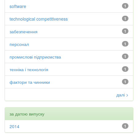
software
1
technological competitiveness
1
забезпечення
1
персонал
1
промислові підприємства
1
техніка і технологія
1
фактори та чинники
1
далі >
за датою випуску
2014
1