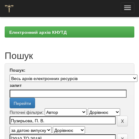
Skip
navigation
Електронний архів КНУТД
Пошук
Пошук:
запит
Поточні фільтри: