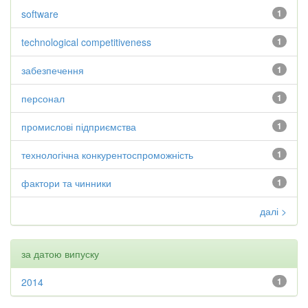
software
1
technological competitiveness
1
забезпечення
1
персонал
1
промислові підприємства
1
технологічна конкурентоспроможність
1
фактори та чинники
1
далі >
за датою випуску
2014
1