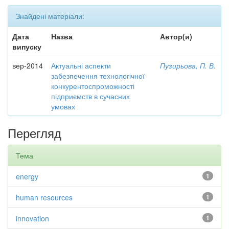
Знайдені матеріали:
Дата
Назва
Автор(и)
випуску
вер-2014
Актуальні аспекти
Пузирьова, П. В.
забезпечення технологічної
конкурентоспроможності
підприємств в сучасних
умовах
Перегляд
Тема
energy
1
human resources
1
innovation
1