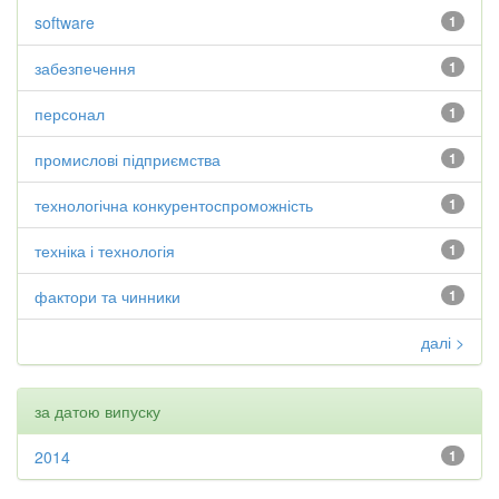
software
1
забезпечення
1
персонал
1
промислові підприємства
1
технологічна конкурентоспроможність
1
техніка і технологія
1
фактори та чинники
1
далі >
за датою випуску
2014
1