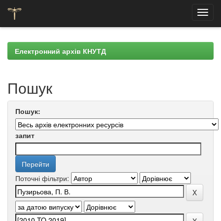
Skip
navigation
Електронний архів КНУТД
Пошук
Пошук:
запит
Поточні фільтри: