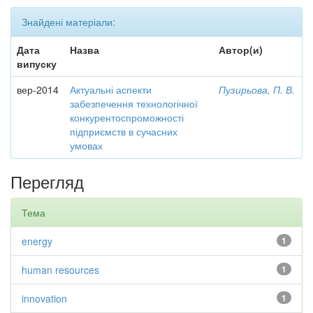
Знайдені матеріали:
Дата
Назва
Автор(и)
випуску
вер-2014
Актуальні аспекти
Пузирьова, П. В.
забезпечення технологічної
конкурентоспроможності
підприємств в сучасних
умовах
Перегляд
Тема
energy
1
human resources
1
innovation
1