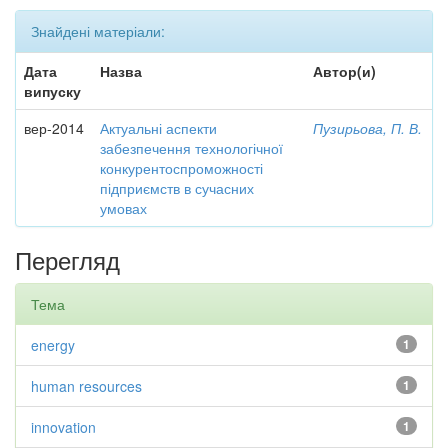
Знайдені матеріали:
Дата
Назва
Автор(и)
випуску
вер-2014
Актуальні аспекти
Пузирьова, П. В.
забезпечення технологічної
конкурентоспроможності
підприємств в сучасних
умовах
Перегляд
Тема
energy
1
human resources
1
innovation
1