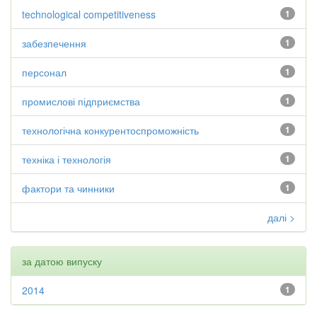
technological competitiveness
1
забезпечення
1
персонал
1
промислові підприємства
1
технологічна конкурентоспроможність
1
техніка і технологія
1
фактори та чинники
1
далі >
за датою випуску
2014
1