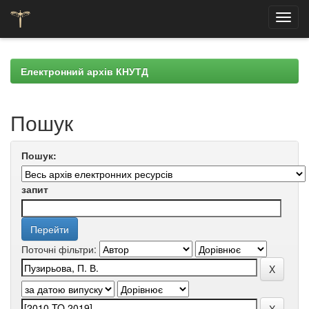
Skip
navigation
Електронний архів КНУТД
Пошук
Пошук:
запит
Поточні фільтри: