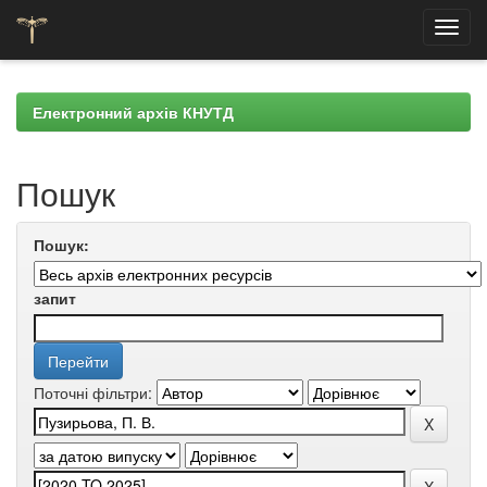
Skip
navigation
Електронний архів КНУТД
Пошук
Пошук:
запит
Поточні фільтри: