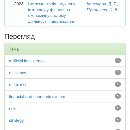
2023
Імплементація штучного
Ірназаров, Д. Т.
;
інтелекту у фінансово-
Пузирьова, П. В.
економічну систему
діяльності підприємства
Перегляд
Тема
artificial intelligence
1
efficiency
1
enterprise
1
financial and economic system
1
risks
1
strategy
1