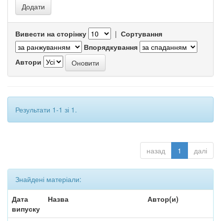
Вивести на сторінку
|
Сортування
Впорядкування
Автори
Результати 1-1 зі 1.
назад
1
далі
Знайдені матеріали:
Дата
Назва
Автор(и)
випуску