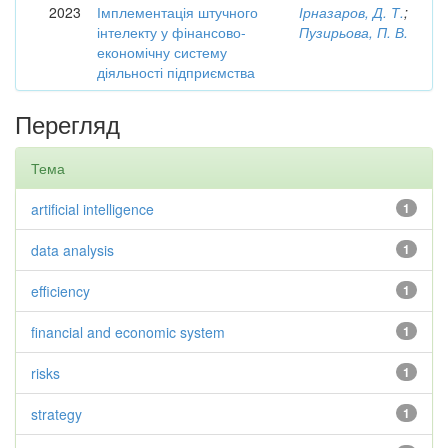
2023
Імплементація штучного
Ірназаров, Д. Т.
;
інтелекту у фінансово-
Пузирьова, П. В.
економічну систему
діяльності підприємства
Перегляд
Тема
artificial intelligence
1
data analysis
1
efficiency
1
financial and economic system
1
risks
1
strategy
1