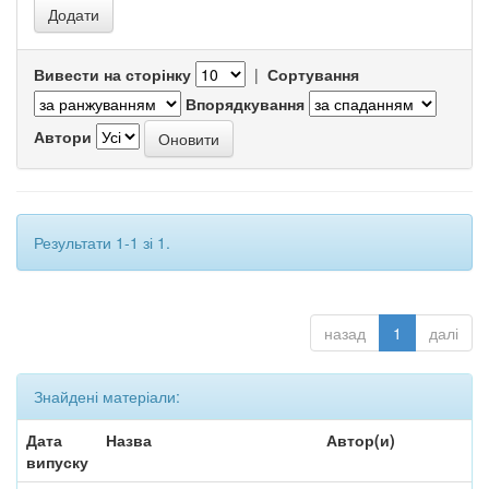
Вивести на сторінку
|
Сортування
Впорядкування
Автори
Результати 1-1 зі 1.
назад
1
далі
Знайдені матеріали:
Дата
Назва
Автор(и)
випуску