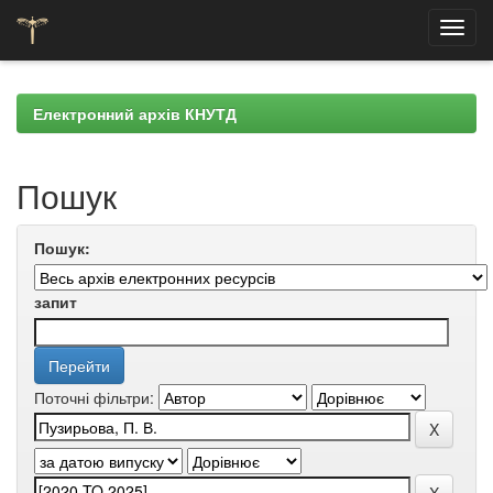
Skip
navigation
Електронний архів КНУТД
Пошук
Пошук:
запит
Поточні фільтри: