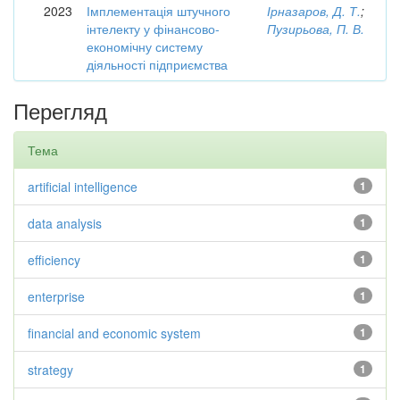
2023
Імплементація штучного
Ірназаров, Д. Т.
;
інтелекту у фінансово-
Пузирьова, П. В.
економічну систему
діяльності підприємства
Перегляд
Тема
artificial intelligence
1
data analysis
1
efficiency
1
enterprise
1
financial and economic system
1
strategy
1