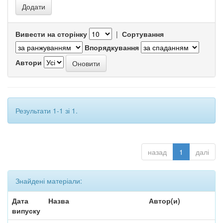
Вивести на сторінку
|
Сортування
Впорядкування
Автори
Результати 1-1 зі 1.
назад
1
далі
Знайдені матеріали:
Дата
Назва
Автор(и)
випуску