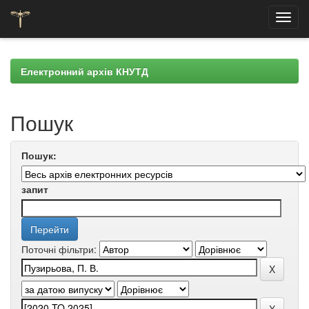
Skip
navigation
Електронний архів КНУТД
Пошук
Пошук:
запит
Поточні фільтри: