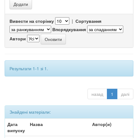
Вивести на сторінку
|
Сортування
Впорядкування
Автори
Результати 1-1 зі 1.
назад
1
далі
Знайдені матеріали:
Дата
Назва
Автор(и)
випуску