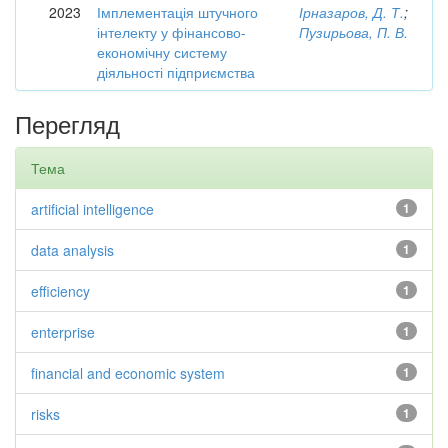
2023
Імплементація штучного
Ірназаров, Д. Т.
;
інтелекту у фінансово-
Пузирьова, П. В.
економічну систему
діяльності підприємства
Перегляд
Тема
artificial intelligence
1
data analysis
1
efficiency
1
enterprise
1
financial and economic system
1
risks
1