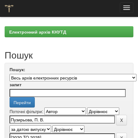
Skip
navigation
Електронний архів КНУТД
Пошук
Пошук:
запит
Поточні фільтри: