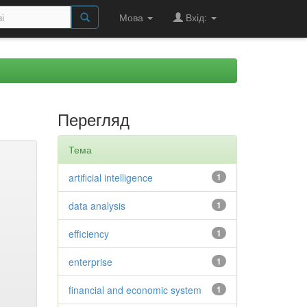
Мова
Вхід:
Перегляд
Тема
artificial intelligence
1
data analysis
1
efficiency
1
enterprise
1
financial and economic system
1