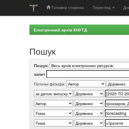
Головна сторінка
Перегляд
До
Skip
navigation
Електронний архів КНУТД
Пошук
Пошук:
запит
Поточні фільтри: