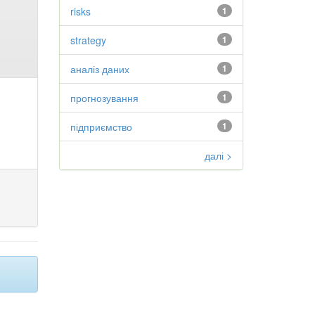
risks
1
strategy
1
аналіз даних
1
прогнозування
1
підприємство
1
далі >