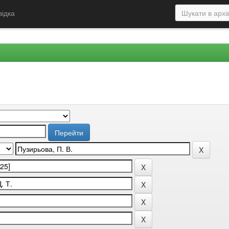
відка