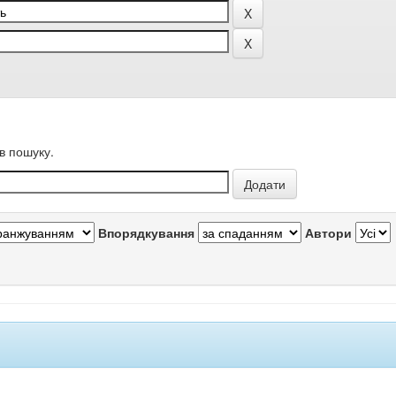
в пошуку.
Впорядкування
Автори