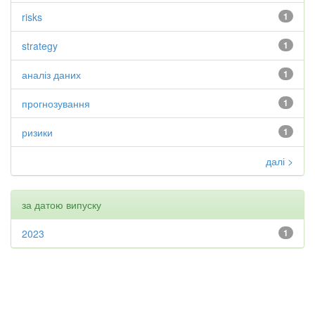
risks
1
strategy
1
аналіз даних
1
прогнозування
1
ризики
1
далі >
за датою випуску
2023
1