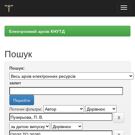
Skip
navigation
Електронний архів КНУТД
Пошук
Пошук:
запит
Поточні фільтри: