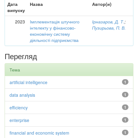
Дата
Назва
Автор(и)
випуску
2023
Імплементація штучного
Ірназаров, Д. Т.
;
інтелекту у фінансово-
Пузирьова, П. В.
економічну систему
діяльності підприємства
Перегляд
Тема
artificial intelligence
1
data analysis
1
efficiency
1
enterprise
1
financial and economic system
1