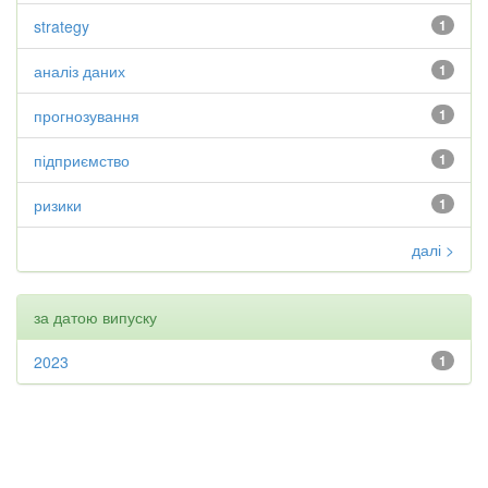
strategy
1
аналіз даних
1
прогнозування
1
підприємство
1
ризики
1
далі >
за датою випуску
2023
1