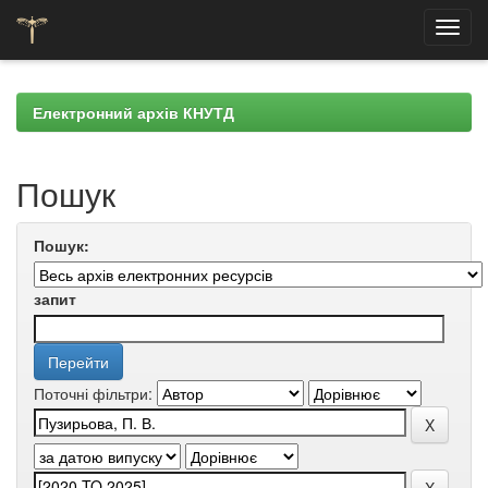
Skip
navigation
Електронний архів КНУТД
Пошук
Пошук:
запит
Поточні фільтри: