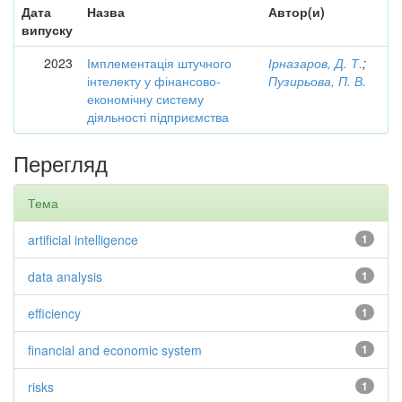
Дата
Назва
Автор(и)
випуску
2023
Імплементація штучного
Ірназаров, Д. Т.
;
інтелекту у фінансово-
Пузирьова, П. В.
економічну систему
діяльності підприємства
Перегляд
Тема
artificial intelligence
1
data analysis
1
efficiency
1
financial and economic system
1
risks
1