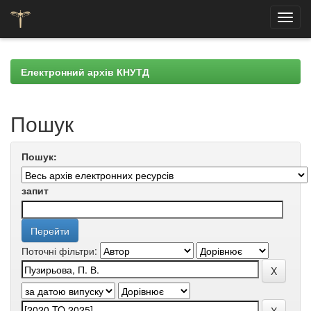
Skip
navigation
Електронний архів КНУТД
Пошук
Пошук:
запит
Поточні фільтри: