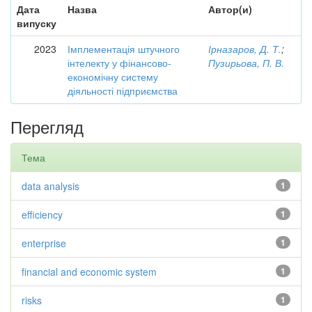
Дата
Назва
Автор(и)
випуску
2023
Імплементація штучного
Ірназаров, Д. Т.
;
інтелекту у фінансово-
Пузирьова, П. В.
економічну систему
діяльності підприємства
Перегляд
Тема
data analysis
1
efficiency
1
enterprise
1
financial and economic system
1
risks
1