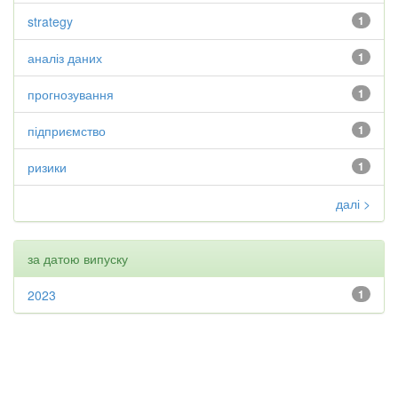
strategy
1
аналіз даних
1
прогнозування
1
підприємство
1
ризики
1
далі >
за датою випуску
2023
1