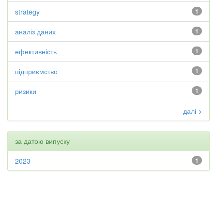
strategy
1
аналіз даних
1
ефективність
1
підприємство
1
ризики
1
далі >
за датою випуску
2023
1