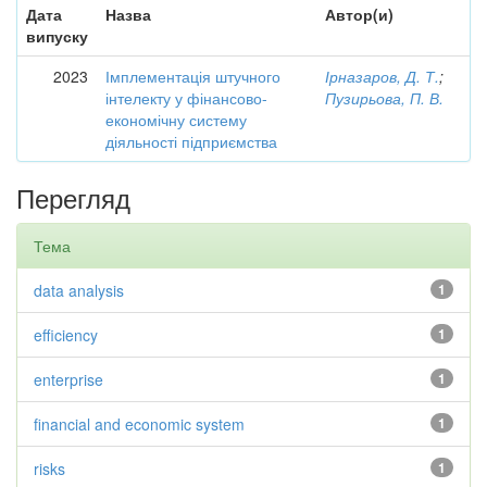
Дата
Назва
Автор(и)
випуску
2023
Імплементація штучного
Ірназаров, Д. Т.
;
інтелекту у фінансово-
Пузирьова, П. В.
економічну систему
діяльності підприємства
Перегляд
Тема
data analysis
1
efficiency
1
enterprise
1
financial and economic system
1
risks
1