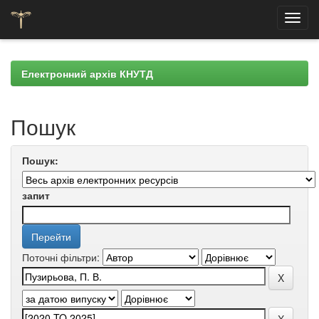
Skip
navigation
Електронний архів КНУТД
Пошук
Пошук:
запит
Поточні фільтри: