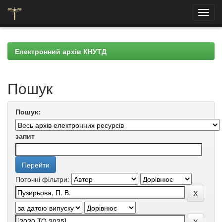
Skip
navigation
Електронний архів КНУТД
Пошук
Пошук:
запит
Поточні фільтри: