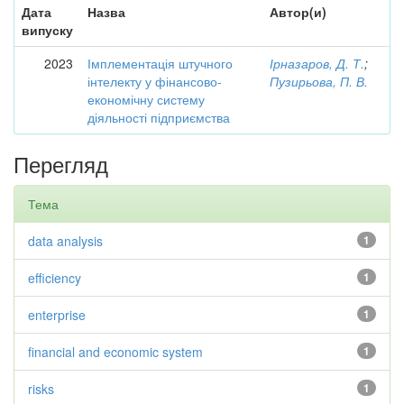
Дата
Назва
Автор(и)
випуску
2023
Імплементація штучного
Ірназаров, Д. Т.
;
інтелекту у фінансово-
Пузирьова, П. В.
економічну систему
діяльності підприємства
Перегляд
Тема
data analysis
1
efficiency
1
enterprise
1
financial and economic system
1
risks
1