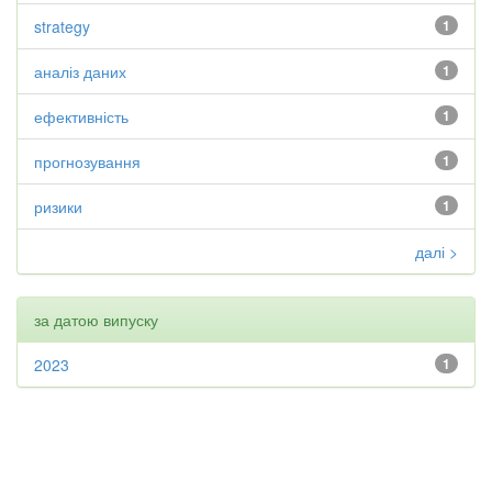
strategy
1
аналіз даних
1
ефективність
1
прогнозування
1
ризики
1
далі >
за датою випуску
2023
1