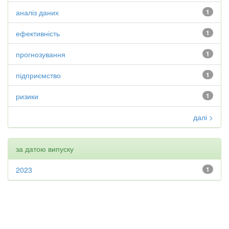
аналіз даних
1
ефективність
1
прогнозування
1
підприємство
1
ризики
1
далі >
за датою випуску
2023
1