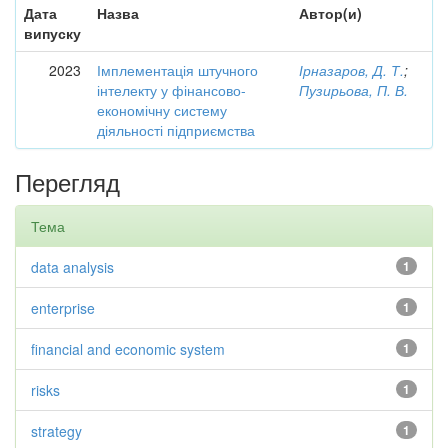
Дата
Назва
Автор(и)
випуску
2023
Імплементація штучного
Ірназаров, Д. Т.
;
інтелекту у фінансово-
Пузирьова, П. В.
економічну систему
діяльності підприємства
Перегляд
Тема
data analysis
1
enterprise
1
financial and economic system
1
risks
1
strategy
1