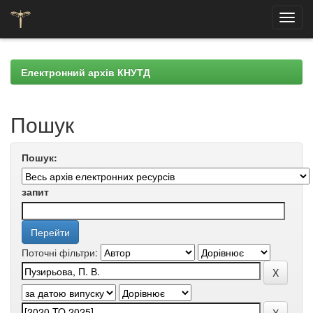
Skip
navigation
Електронний архів КНУТД
Пошук
Пошук:
запит
Поточні фільтри: