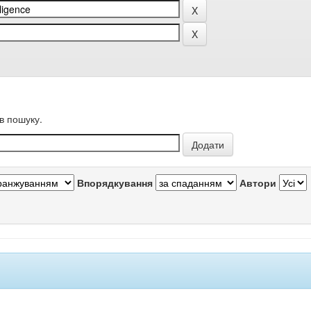
в пошуку.
Впорядкування
Автори