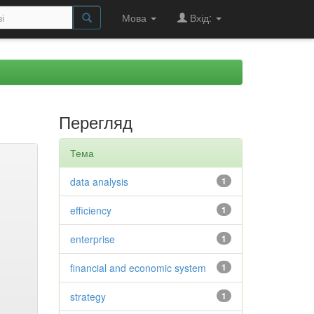
Мова
Вхід:
Перегляд
Тема
data analysis
1
efficiency
1
enterprise
1
financial and economic system
1
strategy
1