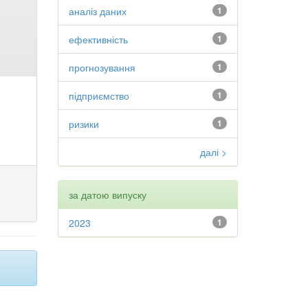
аналіз даних
1
ефективність
1
прогнозування
1
підприємство
1
ризики
1
далі >
за датою випуску
2023
1