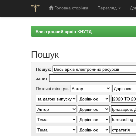
Головна сторінка
Перегляд
До
Skip
navigation
Електронний архів КНУТД
Пошук
Пошук:
запит
Поточні фільтри: