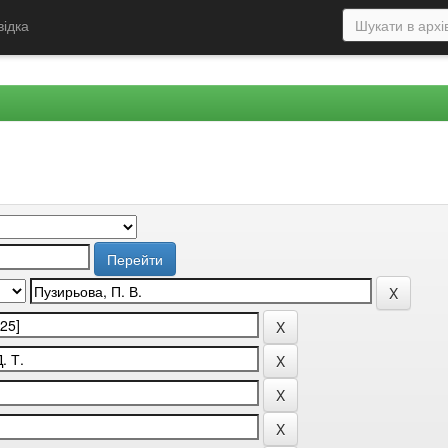
відка