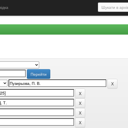
відка