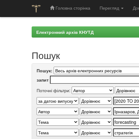
Головна сторінка
Перегляд
До
Skip
navigation
Електронний архів КНУТД
Пошук
Пошук:
запит
Поточні фільтри: