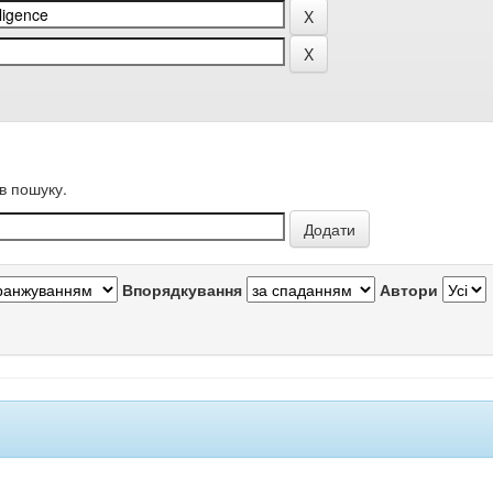
в пошуку.
Впорядкування
Автори