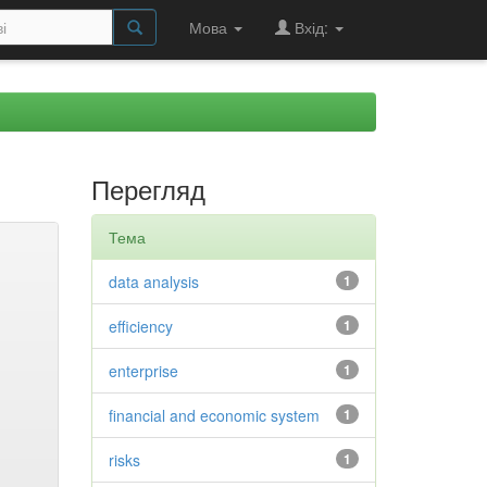
Мова
Вхід:
Перегляд
Тема
data analysis
1
efficiency
1
enterprise
1
financial and economic system
1
risks
1