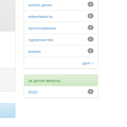
аналіз даних
1
ефективність
1
прогнозування
1
підприємство
1
ризики
1
далі >
за датою випуску
2023
1