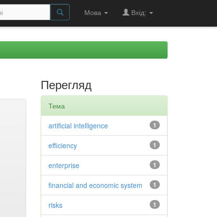
Мова
Вхід:
Перегляд
Тема
artificial intelligence
1
efficiency
1
enterprise
1
financial and economic system
1
risks
1