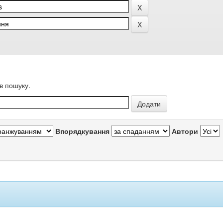
в пошуку.
Впорядкування
Автори