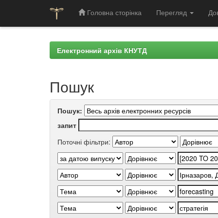
Головна сторінка
Перегляд
До
Skip
navigation
Електронний архів КНУТД
Пошук
Пошук:
запит
Поточні фільтри: