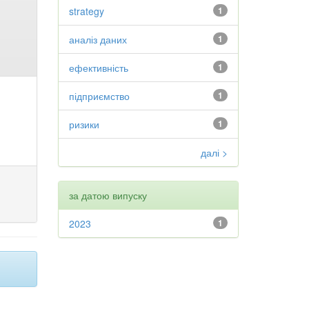
strategy
1
аналіз даних
1
ефективність
1
підприємство
1
ризики
1
далі >
за датою випуску
2023
1