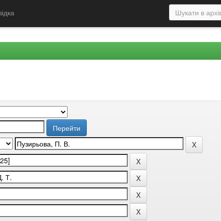
відка