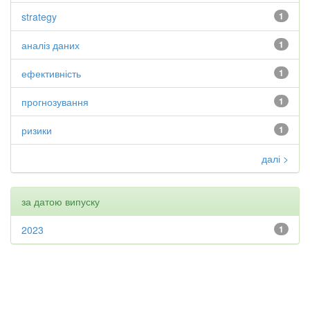
strategy
1
аналіз даних
1
ефективність
1
прогнозування
1
ризики
1
далі >
за датою випуску
2023
1