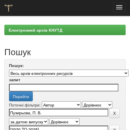
Skip
navigation
Електронний архів КНУТД
Пошук
Пошук:
запит
Поточні фільтри: