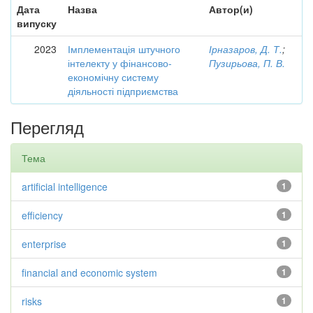
Дата
Назва
Автор(и)
випуску
2023
Імплементація штучного
Ірназаров, Д. Т.
;
інтелекту у фінансово-
Пузирьова, П. В.
економічну систему
діяльності підприємства
Перегляд
Тема
artificial intelligence
1
efficiency
1
enterprise
1
financial and economic system
1
risks
1