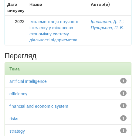
Дата
Назва
Автор(и)
випуску
2023
Імплементація штучного
Ірназаров, Д. Т.
;
інтелекту у фінансово-
Пузирьова, П. В.
економічну систему
діяльності підприємства
Перегляд
Тема
artificial intelligence
1
efficiency
1
financial and economic system
1
risks
1
strategy
1