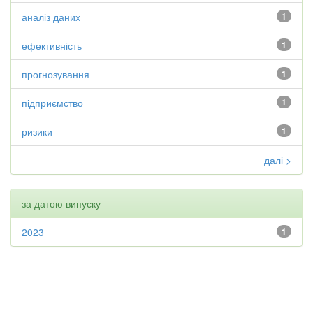
аналіз даних
1
ефективність
1
прогнозування
1
підприємство
1
ризики
1
далі >
за датою випуску
2023
1