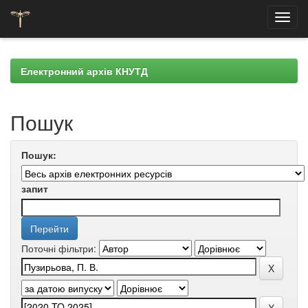
Skip
navigation
Електронний архів КНУТД
Пошук
Пошук:
запит
Поточні фільтри: