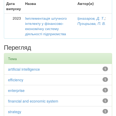
Дата
Назва
Автор(и)
випуску
2023
Імплементація штучного
Ірназаров, Д. Т.
;
інтелекту у фінансово-
Пузирьова, П. В.
економічну систему
діяльності підприємства
Перегляд
Тема
artificial intelligence
1
efficiency
1
enterprise
1
financial and economic system
1
strategy
1