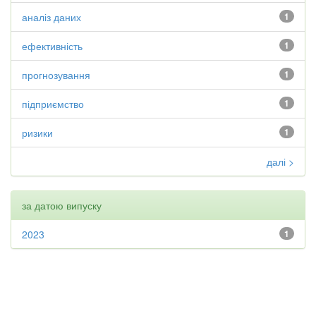
аналіз даних
1
ефективність
1
прогнозування
1
підприємство
1
ризики
1
далі >
за датою випуску
2023
1