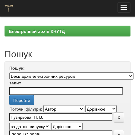
Skip
navigation
Електронний архів КНУТД
Пошук
Пошук:
запит
Поточні фільтри: