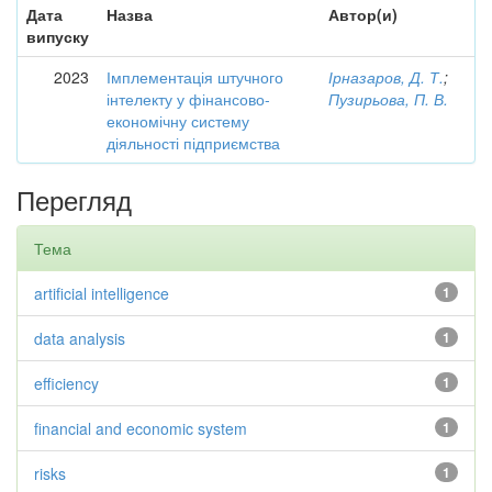
Дата
Назва
Автор(и)
випуску
2023
Імплементація штучного
Ірназаров, Д. Т.
;
інтелекту у фінансово-
Пузирьова, П. В.
економічну систему
діяльності підприємства
Перегляд
Тема
artificial intelligence
1
data analysis
1
efficiency
1
financial and economic system
1
risks
1