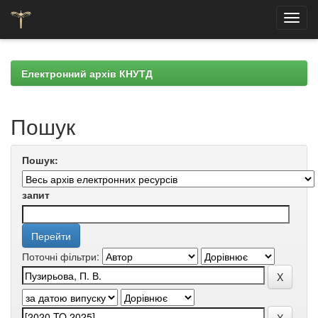
Skip
navigation
Електронний архів КНУТД
Пошук
Пошук:
запит
Поточні фільтри: