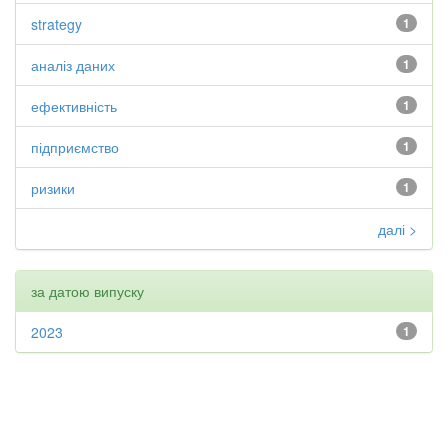
strategy
1
аналіз даних
1
ефективність
1
підприємство
1
ризики
1
далі >
за датою випуску
2023
1