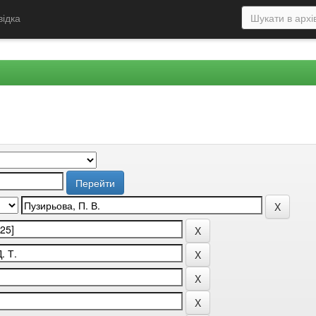
відка