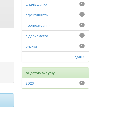
аналіз даних
1
ефективність
1
прогнозування
1
підприємство
1
ризики
1
далі >
за датою випуску
2023
1