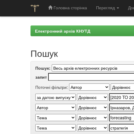
Головна сторінка
Перегляд
До
Skip
navigation
Електронний архів КНУТД
Пошук
Пошук:
запит
Поточні фільтри: