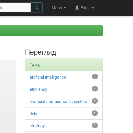
Мова
Вхід:
Перегляд
Тема
artificial intelligence
1
efficiency
1
financial and economic system
1
risks
1
strategy
1