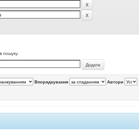
в пошуку.
Впорядкування
Автори