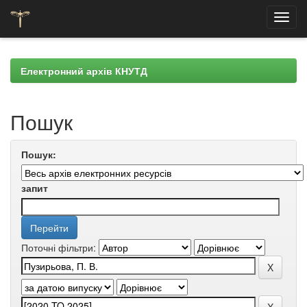
Skip
navigation
Електронний архів КНУТД
Пошук
Пошук:
запит
Поточні фільтри: