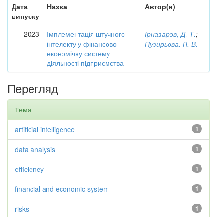
Дата
Назва
Автор(и)
випуску
2023
Імплементація штучного
Ірназаров, Д. Т.
;
інтелекту у фінансово-
Пузирьова, П. В.
економічну систему
діяльності підприємства
Перегляд
Тема
artificial intelligence
1
data analysis
1
efficiency
1
financial and economic system
1
risks
1