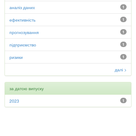
аналіз даних
1
ефективність
1
прогнозування
1
підприємство
1
ризики
1
далі >
за датою випуску
2023
1