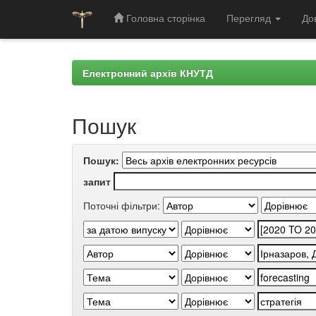
Головна сторінка
Перегляд
До
Skip
navigation
Електронний архів КНУТД
Пошук
Пошук:
запит
Поточні фільтри: