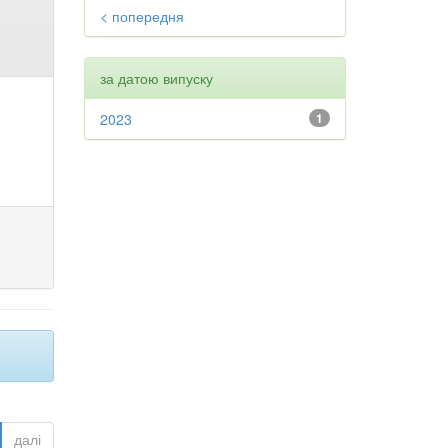
< попередня
за датою випуску
2023
1
далі