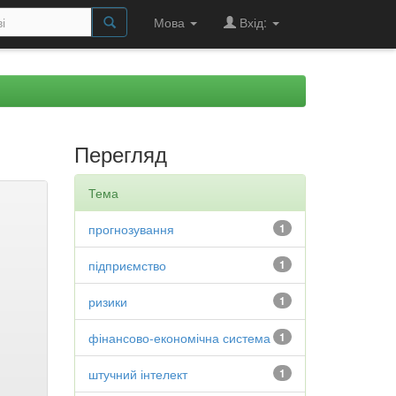
Мова
Вхід:
Перегляд
Тема
прогнозування
1
підприємство
1
ризики
1
фінансово-економічна система
1
штучний інтелект
1