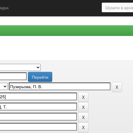
відка