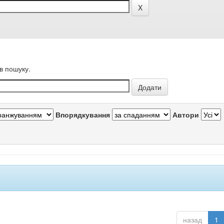
в пошуку.
Впорядкування
Автори
назад
1