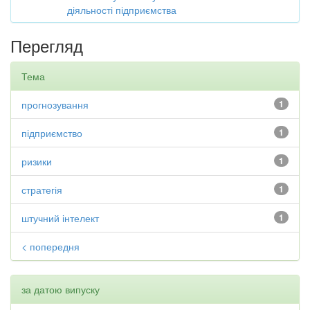
діяльності підприємства
Перегляд
Тема
прогнозування
1
підприємство
1
ризики
1
стратегія
1
штучний інтелект
1
< попередня
за датою випуску