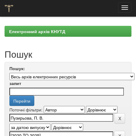
Skip
navigation
Електронний архів КНУТД
Пошук
Пошук:
запит
Поточні фільтри: