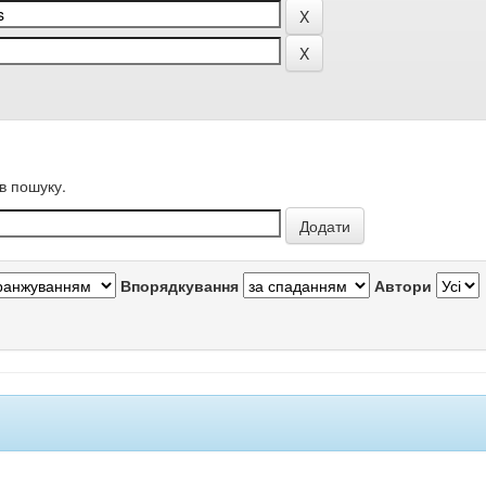
в пошуку.
Впорядкування
Автори