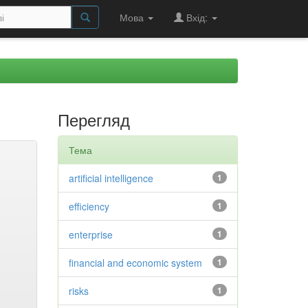
Мова
Вхід:
Перегляд
Тема
artificial intelligence
1
efficiency
1
enterprise
1
financial and economic system
1
risks
1