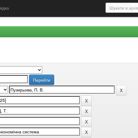
відка