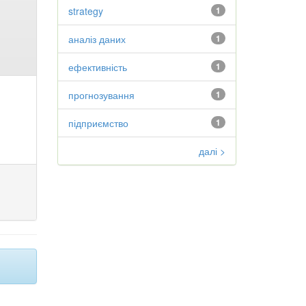
strategy
1
аналіз даних
1
ефективність
1
прогнозування
1
підприємство
1
далі >