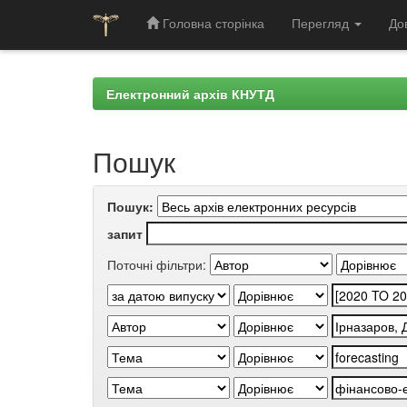
Головна сторінка
Перегляд
До
Skip
navigation
Електронний архів КНУТД
Пошук
Пошук:
запит
Поточні фільтри: