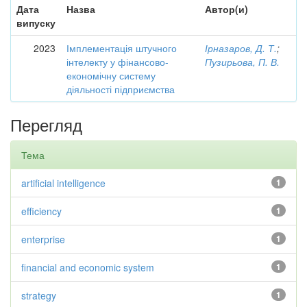
Дата
Назва
Автор(и)
випуску
2023
Імплементація штучного
Ірназаров, Д. Т.
;
інтелекту у фінансово-
Пузирьова, П. В.
економічну систему
діяльності підприємства
Перегляд
Тема
artificial intelligence
1
efficiency
1
enterprise
1
financial and economic system
1
strategy
1