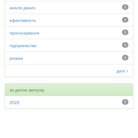
аналіз даних
1
ефективність
1
прогнозування
1
підприємство
1
ризики
1
далі >
за датою випуску
2023
1