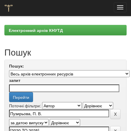
Skip
navigation
Електронний архів КНУТД
Пошук
Пошук:
запит
Поточні фільтри: