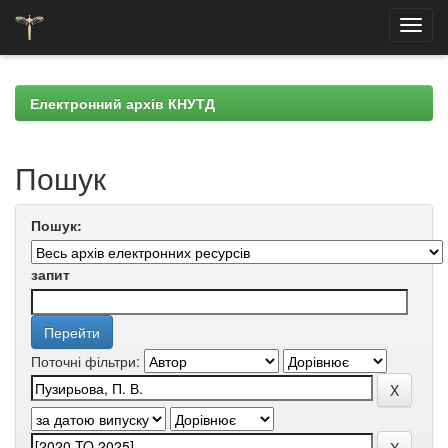
Skip
navigation
Електронний архів КНУТД
Пошук
Пошук:
запит
Поточні фільтри: