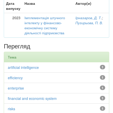
Дата
Назва
Автор(и)
випуску
2023
Імплементація штучного
Ірназаров, Д. Т.
;
інтелекту у фінансово-
Пузирьова, П. В.
економічну систему
діяльності підприємства
Перегляд
Тема
artificial intelligence
1
efficiency
1
enterprise
1
financial and economic system
1
risks
1