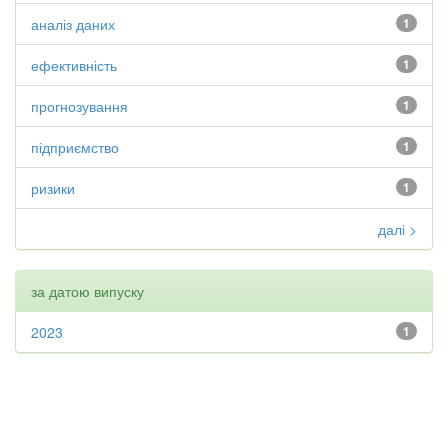
аналіз даних
1
ефективність
1
прогнозування
1
підприємство
1
ризики
1
далі >
за датою випуску
2023
1