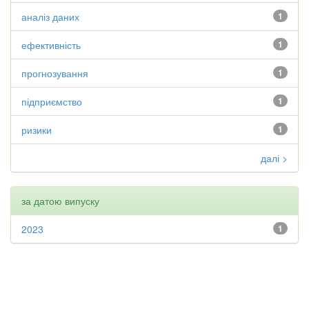
аналіз даних
1
ефективність
1
прогнозування
1
підприємство
1
ризики
1
далі >
за датою випуску
2023
1