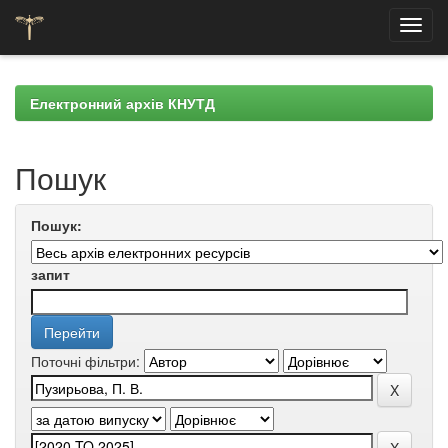
Skip
navigation
Електронний архів КНУТД
Пошук
Пошук:
запит
Поточні фільтри: