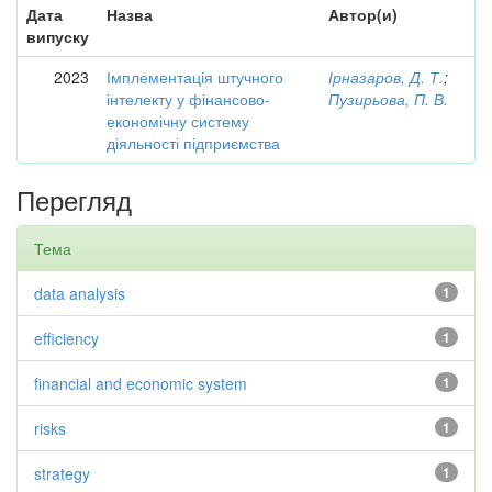
Дата
Назва
Автор(и)
випуску
2023
Імплементація штучного
Ірназаров, Д. Т.
;
інтелекту у фінансово-
Пузирьова, П. В.
економічну систему
діяльності підприємства
Перегляд
Тема
data analysis
1
efficiency
1
financial and economic system
1
risks
1
strategy
1