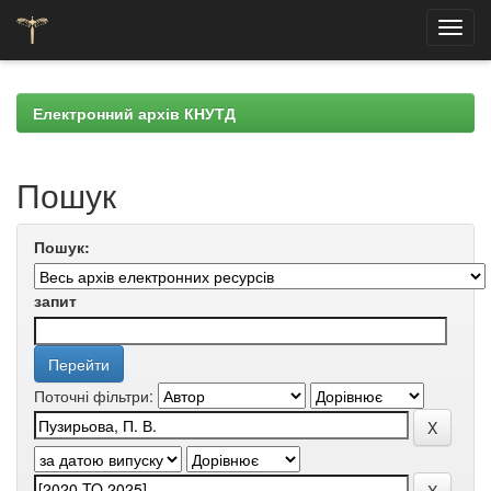
Skip
navigation
Електронний архів КНУТД
Пошук
Пошук:
запит
Поточні фільтри: