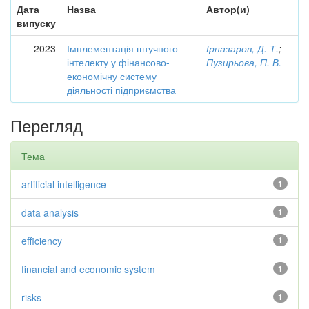
Дата
Назва
Автор(и)
випуску
2023
Імплементація штучного
Ірназаров, Д. Т.
;
інтелекту у фінансово-
Пузирьова, П. В.
економічну систему
діяльності підприємства
Перегляд
Тема
artificial intelligence
1
data analysis
1
efficiency
1
financial and economic system
1
risks
1