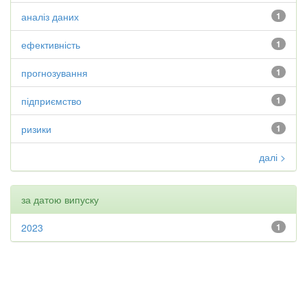
аналіз даних
1
ефективність
1
прогнозування
1
підприємство
1
ризики
1
далі >
за датою випуску
2023
1