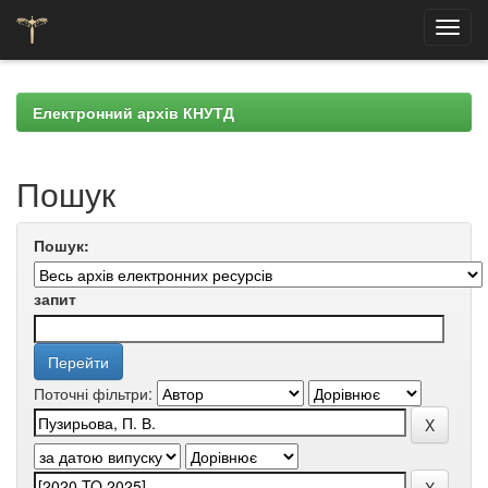
Skip
navigation
Електронний архів КНУТД
Пошук
Пошук:
запит
Поточні фільтри: