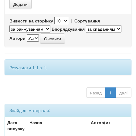
Вивести на сторінку
|
Сортування
Впорядкування
Автори
Результати 1-1 зі 1.
назад
1
далі
Знайдені матеріали:
Дата
Назва
Автор(и)
випуску