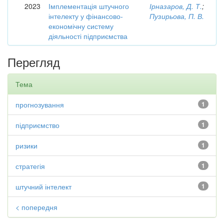
2023
Імплементація штучного
Ірназаров, Д. Т.
;
інтелекту у фінансово-
Пузирьова, П. В.
економічну систему
діяльності підприємства
Перегляд
Тема
прогнозування
1
підприємство
1
ризики
1
стратегія
1
штучний інтелект
1
< попередня