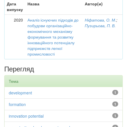
Дата
Назва
Автор(и)
випуску
2020
Аналіз існуючих підходів до
Ніфатова, О. М.
;
побудови організаційно-
Пузирьова, П. В.
економічного механізму
формування та розвитку
інноваційного потенціалу
підприємств легкої
промисловості
Перегляд
Тема
development
1
formation
1
innovation potential
1