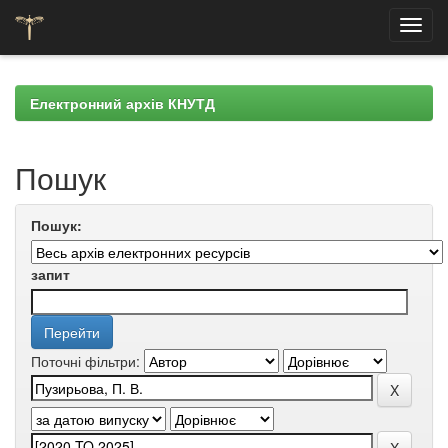
Skip
navigation
Електронний архів КНУТД
Пошук
Пошук:
запит
Поточні фільтри: