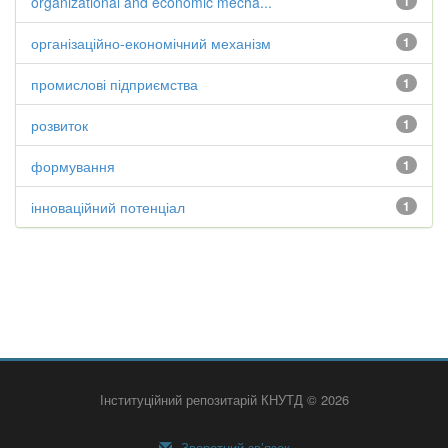
organizational and economic mecha...
1
організаційно-економічний механізм
1
промислові підприємства
1
розвиток
1
формування
1
інноваційний потенціал
1
Інституційний репозитарій КНУТД © 2026
Зворотний зв’язок