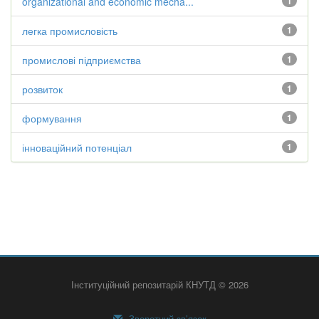
organizational and economic mecha...
1
легка промисловість
1
промислові підприємства
1
розвиток
1
формування
1
інноваційний потенціал
1
Інституційний репозитарій КНУТД © 2026
Зворотний зв’язок