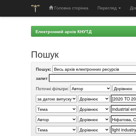
Головна сторінка
Перегляд
До
Skip
navigation
Електронний архів КНУТД
Пошук
Пошук:
запит
Поточні фільтри: