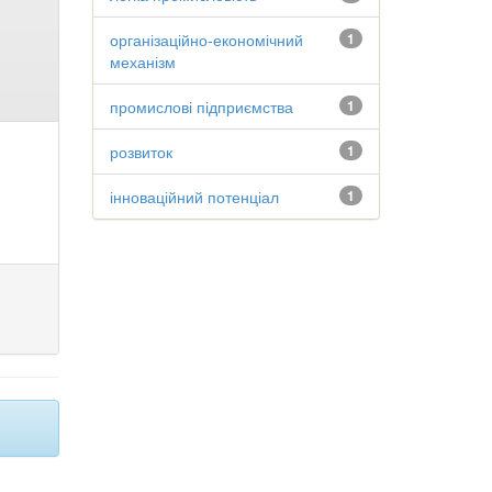
організаційно-економічний
1
механізм
промислові підприємства
1
розвиток
1
інноваційний потенціал
1