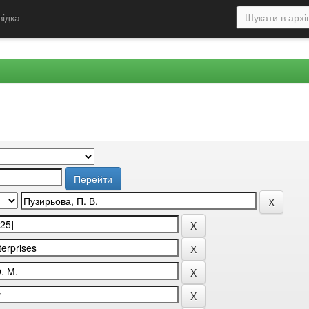
відка