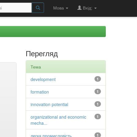
Мова
Вхід:
Перегляд
Тема
development
1
formation
1
innovation potential
1
organizational and economic
1
mecha...
легка промисловість
1