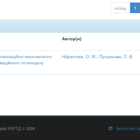
назад
1
Автор(и)
рганізаційно-економічного
Ніфатова, О. М.
;
Пузирьова, П. В.
ваційного потенціалу
тарій КНУТД © 2026
Зворотний зв