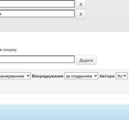
в пошуку.
Впорядкування
Автори