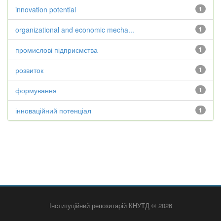
innovation potential
1
organizational and economic mecha...
1
промислові підприємства
1
розвиток
1
формування
1
інноваційний потенціал
1
Інституційний репозитарій КНУТД © 2026