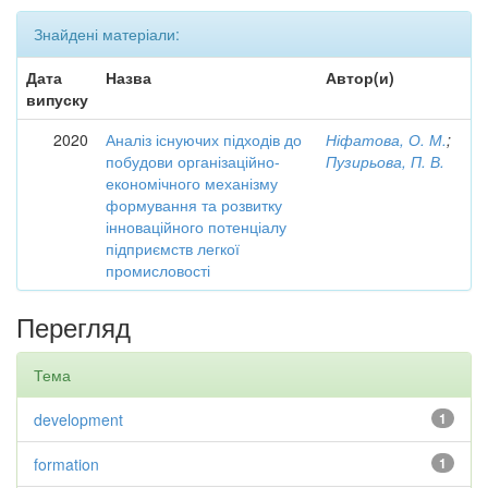
Знайдені матеріали:
Дата
Назва
Автор(и)
випуску
2020
Аналіз існуючих підходів до
Ніфатова, О. М.
;
побудови організаційно-
Пузирьова, П. В.
економічного механізму
формування та розвитку
інноваційного потенціалу
підприємств легкої
промисловості
Перегляд
Тема
development
1
formation
1