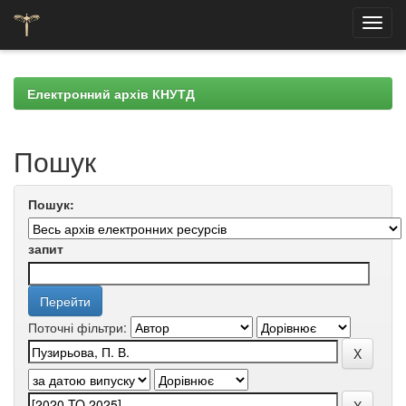
Skip
navigation
Електронний архів КНУТД
Пошук
Пошук:
запит
Поточні фільтри: