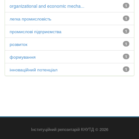
organizational and economic mecha...
1
легка промисловість
1
промислові підприємства
1
розвиток
1
формування
1
інноваційний потенціал
1
Інституційний репозитарій КНУТД © 2026