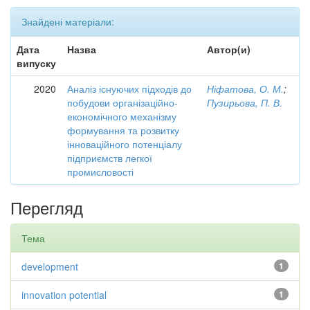
Знайдені матеріали:
Дата
Назва
Автор(и)
випуску
2020
Аналіз існуючих підходів до
Ніфатова, О. М.
;
побудови організаційно-
Пузирьова, П. В.
економічного механізму
формування та розвитку
інноваційного потенціалу
підприємств легкої
промисловості
Перегляд
Тема
development
1
innovation potential
1