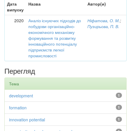
Дата
Назва
Автор(и)
випуску
2020
Аналіз існуючих підходів до
Ніфатова, О. М.
;
побудови організаційно-
Пузирьова, П. В.
економічного механізму
формування та розвитку
інноваційного потенціалу
підприємств легкої
промисловості
Перегляд
Тема
development
1
formation
1
innovation potential
1