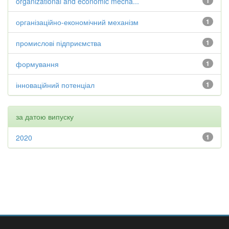
organizational and economic mecha...
1
організаційно-економічний механізм
1
промислові підприємства
1
формування
1
інноваційний потенціал
1
за датою випуску
2020
1