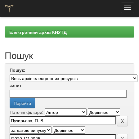
Skip
navigation
Електронний архів КНУТД
Пошук
Пошук:
запит
Поточні фільтри: