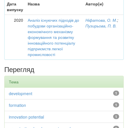
Дата
Назва
Автор(и)
випуску
2020
Аналіз існуючих підходів до
Ніфатова, О. М.
;
побудови організаційно-
Пузирьова, П. В.
економічного механізму
формування та розвитку
інноваційного потенціалу
підприємств легкої
промисловості
Перегляд
Тема
development
1
formation
1
innovation potential
1