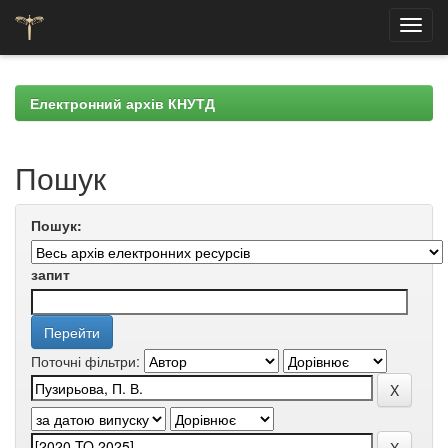
Skip
navigation
Електронний архів КНУТД
Пошук
Пошук:
запит
Поточні фільтри: