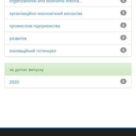
organizational and economic mecha...
1
організаційно-економічний механізм
1
промислові підприємства
1
розвиток
1
інноваційний потенціал
1
за датою випуску
2020
1